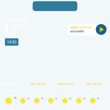
Córdoba
17
°
Météo à 90 min
ensoleillé
14:30
actuellement
dans 30 min
dans 60 min
dans 90 min
17
°
17
°
17
°
17
°
16
°
16
°
16
°
 10 % 
 10 % 
 10 % 
 10 % 
 5 % 
 5 % 
 5 % 