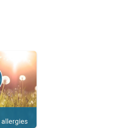
llens et risques. . .
 allergies