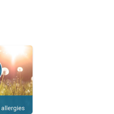
llens et risques. . .
 allergies