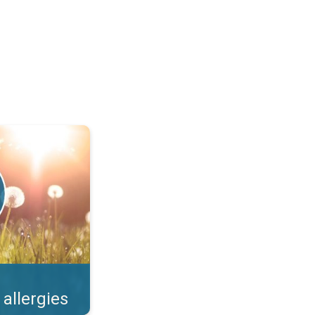
llens et risques. . .
 allergies