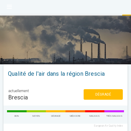
Qualité de l'air dans la région Brescia
actuellement
DÉGRADÉ
Brescia
BON
MOYEN
DÉGRADÉ
MÉDIOCRE
MAUVAIS
TRÈS MAUVAIS
European Air Quality Index