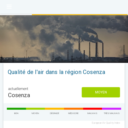
Qualité de l'air dans la région Cosenza
actuellement
MOYEN
Cosenza
BON
MOYEN
DÉGRADÉ
MÉDIOCRE
MAUVAIS
TRÈS MAUVAIS
European Air Quality Index