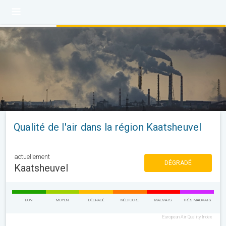
Qualité de l'air dans la région Kaatsheuvel
actuellement
DÉGRADÉ
Kaatsheuvel
BON
MOYEN
DÉGRADÉ
MÉDIOCRE
MAUVAIS
TRÈS MAUVAIS
European Air Quality Index