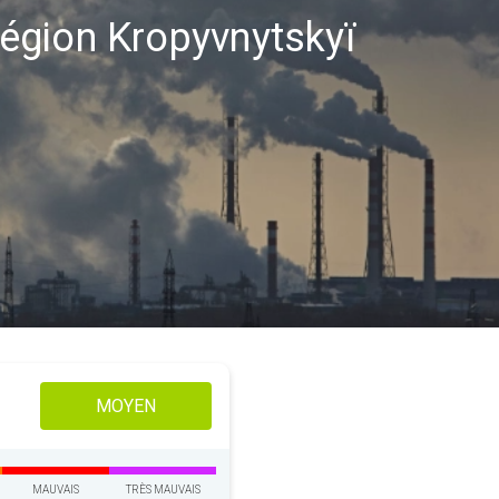
 région Kropyvnytskyï
MOYEN
MAUVAIS
TRÈS MAUVAIS