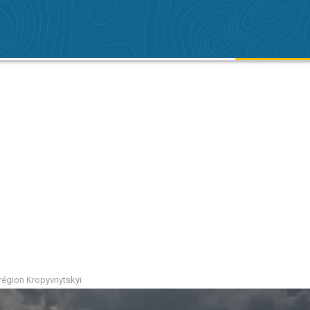
a région Kropyvnytskyï