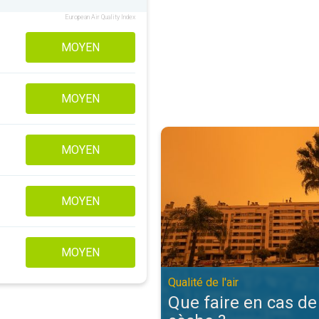
European Air Quality Index
MOYEN
MOYEN
Que faire en cas de brume sèche ?.
MOYEN
MOYEN
MOYEN
Qualité de l'air
Que faire en cas d