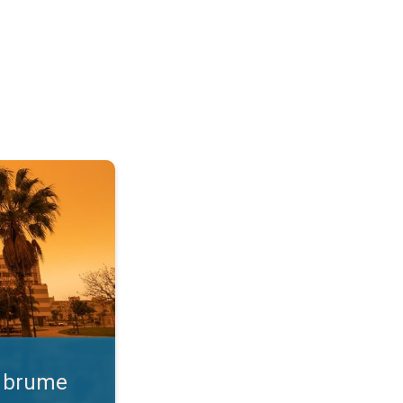
 Qualité de l'air. . .
e brume