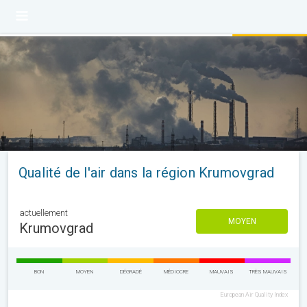
Qualité de l'air dans la région Krumovgrad
actuellement
MOYEN
Krumovgrad
BON
MOYEN
DÉGRADÉ
MÉDIOCRE
MAUVAIS
TRÈS MAUVAIS
European Air Quality Index