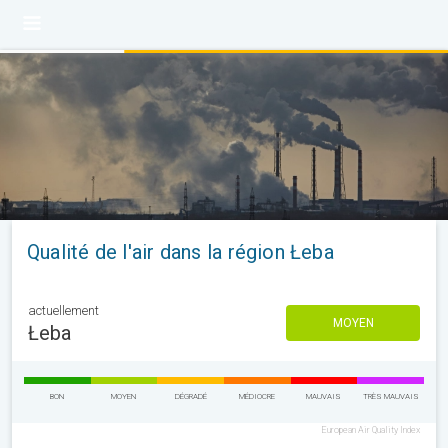
Qualité de l'air dans la région Łeba
actuellement
MOYEN
Łeba
BON
MOYEN
DÉGRADÉ
MÉDIOCRE
MAUVAIS
TRÈS MAUVAIS
European Air Quality Index