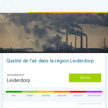
Qualité de l'air dans la région Leiderdorp
actuellement
MOYEN
Leiderdorp
BON
MOYEN
DÉGRADÉ
MÉDIOCRE
MAUVAIS
TRÈS MAUVAIS
European Air Quality Index