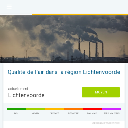
Qualité de l'air dans la région Lichtenvoorde
actuellement
MOYEN
Lichtenvoorde
BON
MOYEN
DÉGRADÉ
MÉDIOCRE
MAUVAIS
TRÈS MAUVAIS
European Air Quality Index