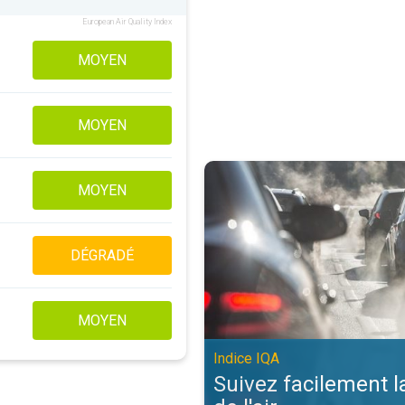
European Air Quality Index
MOYEN
MOYEN
Suivez facilement la qualité de l'a
MOYEN
DÉGRADÉ
MOYEN
Indice IQA
Suivez facilement l