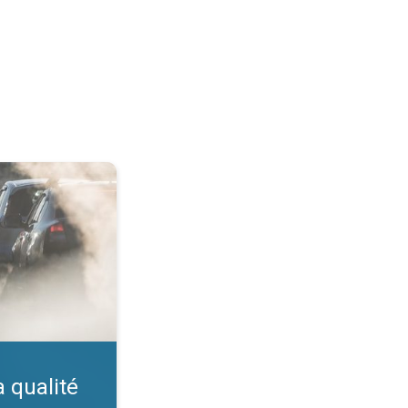
ir. Indice IQA. . .
a qualité