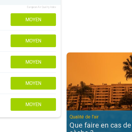
European Air Quality Index
MOYEN
MOYEN
Que faire en cas de brume sèche ?.
MOYEN
MOYEN
MOYEN
Qualité de l'air
Que faire en cas d