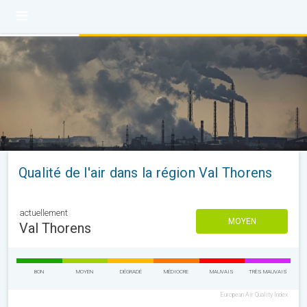
Qualité de l'air dans la région Val Thorens
actuellement
MOYEN
Val Thorens
BON
MOYEN
DÉGRADÉ
MÉDIOCRE
MAUVAIS
TRÈS MAUVAIS
European Air Quality Index