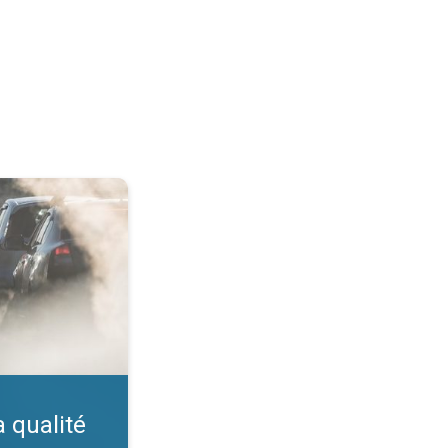
ir. Indice IQA. . .
a qualité