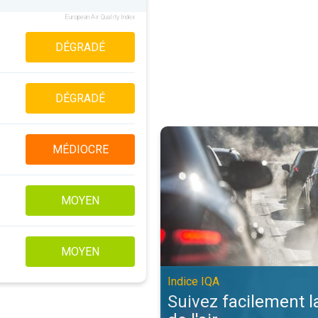
European Air Quality Index
DÉGRADÉ
DÉGRADÉ
Suivez facilement la qualité de l'a
MÉDIOCRE
MOYEN
MOYEN
Indice IQA
Suivez facilement l