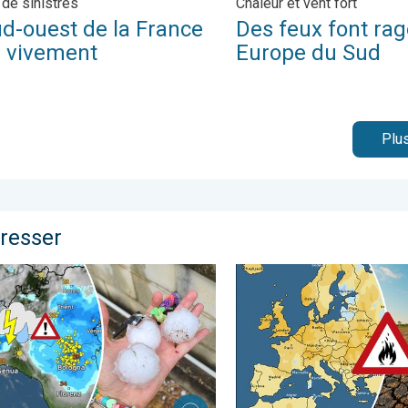
 de sinistrés
Chaleur et vent fort
ud-ouest de la France
Des feux font rag
e vivement
Europe du Sud
Plus
éresser
rés. . . lundi 13 juillet 2026
n série sur le nord de l'Italie. Ravages de la grêle. . . jeudi 16 jui
Sécheresse sur les 3/4 de l'