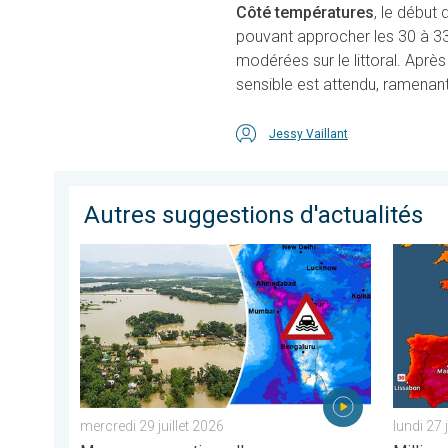
Côté températures
, le début
pouvant approcher les 30 à 33°
modérées sur le littoral. Aprè
sensible est attendu, ramenan
Jessy Vaillant
Autres suggestions d'actualités
L'Asie en proie à de graves inondations. Mousson exce
Le sud-o
mercredi 29 juillet 2026
lundi 27 