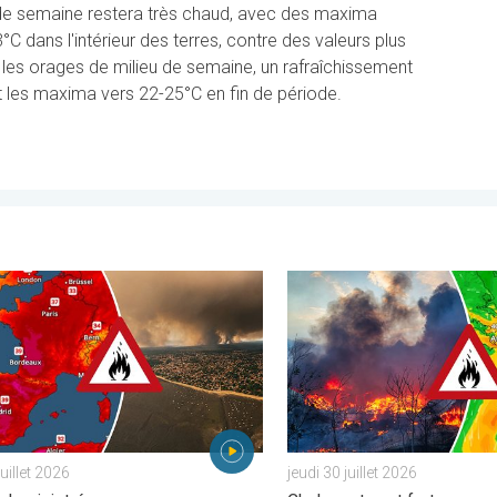
 de semaine restera très chaud, avec des maxima
C dans l'intérieur des terres, contre des valeurs plus
s les orages de milieu de semaine, un rafraîchissement
t les maxima vers 22-25°C en fin de période.
ptionnelle. . . mercredi 29 juillet 2026
uest de la France brûle vivement. Milliers de sinistrés. . . lundi 27
Des feux font rage en Europe
juillet 2026
jeudi 30 juillet 2026