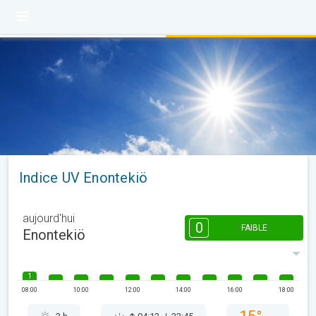
Indice UV Enontekiö
aujourd'hui
0
FAIBLE
Enontekiö
1
08:00
10:00
12:00
14:00
16:00
18:00