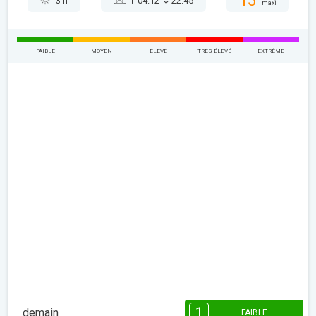
15°
3 h
04:12
22:45
maxi
FAIBLE
MOYEN
ÉLEVÉ
TRÉS ÉLEVÉ
EXTRÊME
1
demain
FAIBLE