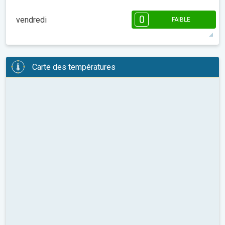
2
2
1
1
1
08:00
10:00
12:00
14:00
16:00
18:00
0
vendredi
FAIBLE
15°
6 h
04:31
22:26
maxi
08:00
10:00
12:00
14:00
16:00
18:00
Carte des températures
15°
1 h
04:35
22:21
maxi