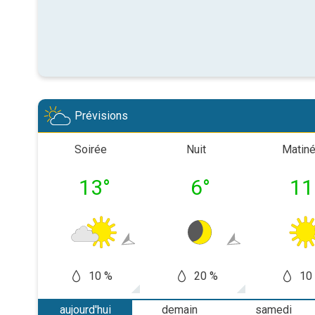
Prévisions
Soirée
Nuit
Matin
13
°
6
°
11
10 %
20 %
10
aujourd'hui
demain
samedi