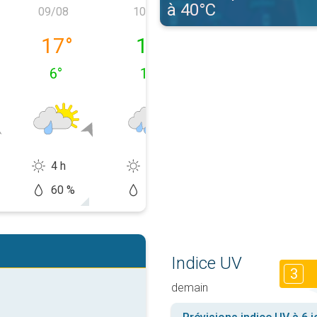
à 40°C
09/08
10/08
11/08
08/08
dimanche 09/08
lundi 10/08
mardi 11/08
17
°
14
°
11
°
6
°
10
°
7
°
4 h
1 h
1 h
60 %
90 %
60 %
Indice UV
3
demain