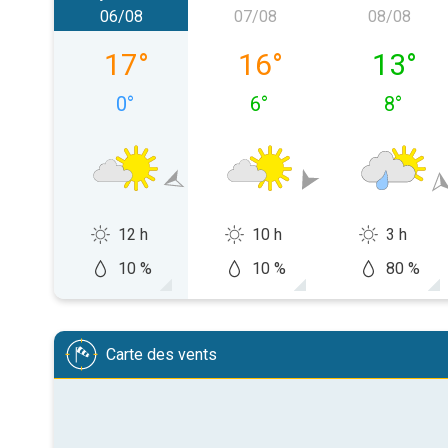
06/08
07/08
08/08
jeudi 06/08
vendredi 07/08
samedi 
17
°
16
°
13
°
0
°
6
°
8
°
12 h
10 h
3 h
10 %
10 %
80 %
Carte des vents