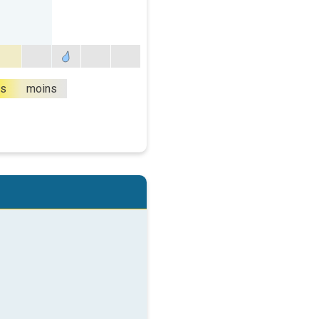
us
moins