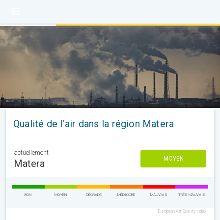
Qualité de l'air dans la région Matera
actuellement
MOYEN
Matera
BON
MOYEN
DÉGRADÉ
MÉDIOCRE
MAUVAIS
TRÈS MAUVAIS
European Air Quality Index