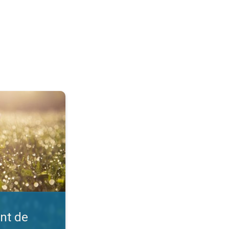
?. Comprendre la météo. . .
int de