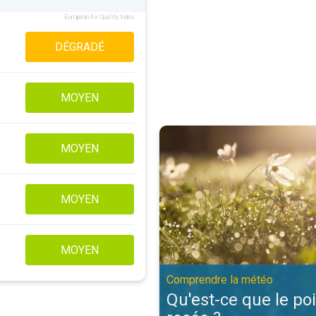
European Air Quality Index
DÉGRADÉ
MOYEN
Qu'est-ce que le point de rosée 
MOYEN
MOYEN
MOYEN
Comprendre la météo
Qu'est-ce que le po