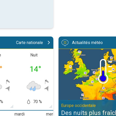
Carte nationale
Actualités météo
Des nuits plus fraîches en persp
e
Nuit
Matinée
Après-m
°
14
°
14
°
19
 %
70 %
70 %
20
Europe occidentale
Des nuits plus fraî
mardi
mercredi
jeudi