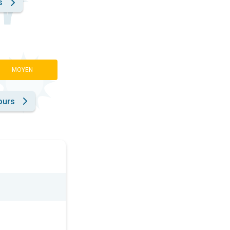
s
MOYEN
ours