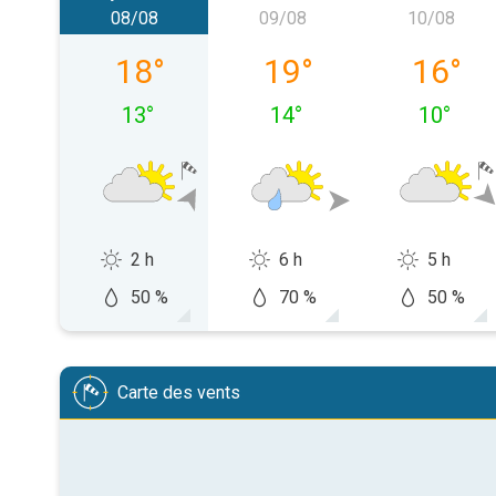
08/08
09/08
10/08
samedi 08/08
dimanche 09/08
lundi 10
18
°
19
°
16
°
13
°
14
°
10
°
2 h
6 h
5 h
50 %
70 %
50 %
Carte des vents