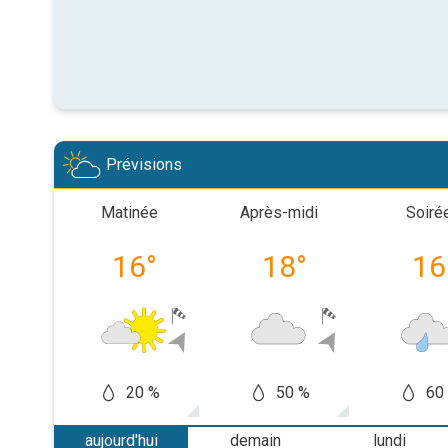
Prévisions
Matinée
Après-midi
Soiré
16
°
18
°
16
20 %
50 %
60
aujourd'hui
demain
lundi