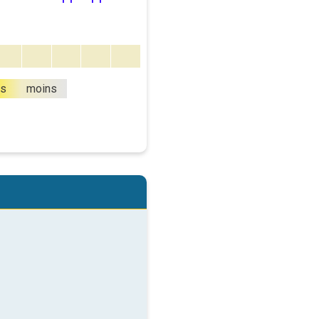
us
moins