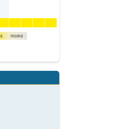
us
moins