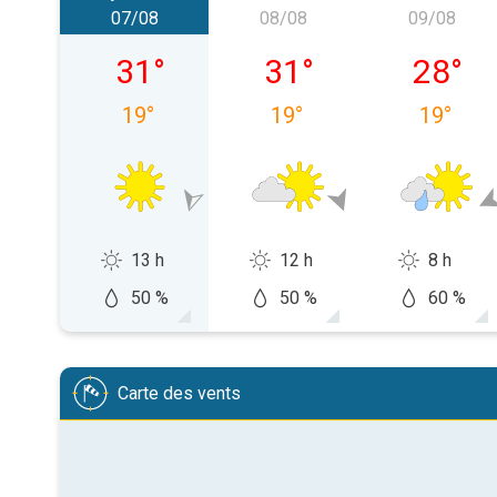
07/08
08/08
09/08
vendredi 07/08
samedi 08/08
dimanch
31
°
31
°
28
°
19
°
19
°
19
°
13 h
12 h
8 h
50 %
50 %
60 %
Carte des vents