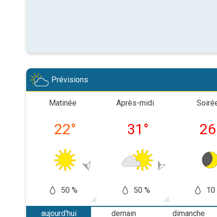
Prévisions
Matinée
Après-midi
Soiré
22
°
31
°
26
50 %
50 %
10
aujourd'hui
demain
dimanche