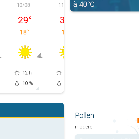
à 40°C
10/08
11/08
12/08
e 09/08
lundi 10/08
mardi 11/08
mercredi 12/0
29
°
30
°
32
°
18
°
16
°
17
°
12 h
13 h
13 h
10 %
5 %
20 %
Pollen
modéré