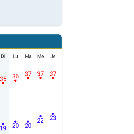
Di
Lu
Ma
Me
Je
37
37
37
36
35
23
22
20
20
19