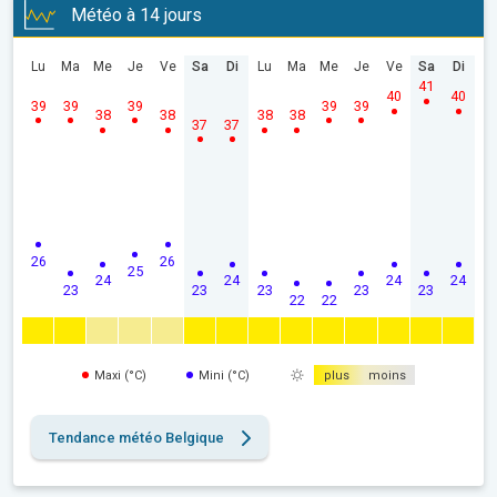
Météo à 14 jours
Lu
Ma
Me
Je
Ve
Sa
Di
Lu
Ma
Me
Je
Ve
Sa
Di
41
40
40
39
39
39
39
39
38
38
38
38
37
37
26
26
25
24
24
24
24
23
23
23
23
23
22
22
Maxi (°C)
Mini (°C)
plus
moins
Tendance météo Belgique