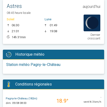
Astres
aujourd'hui
08:45 heure locale
Soleil
Lune
06:30
01:49
21:01
19:08
Dernier
14h 31min
croissant
Historique météo
Station météo Pagny-le-Château
Conditions régionales
-
Pagny-le-Château (182m)
18.9°
vent N 3 km/h
dim. 09/08 08:00