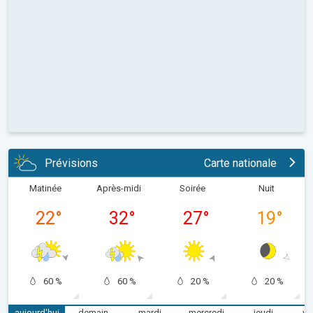
Prévisions
Carte nationale
Matinée
Après-midi
Soirée
Nuit
22
°
32
°
27
°
19
°
60 %
60 %
20 %
20 %
aujourd'hui
demain
mardi
mercredi
jeudi
ve