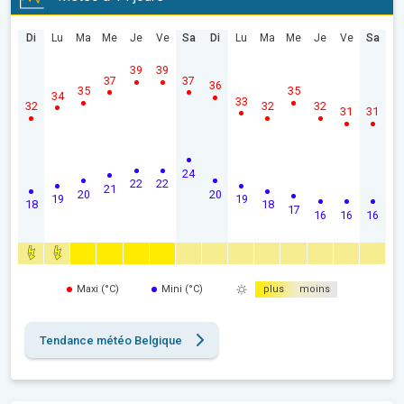
Di
Lu
Ma
Me
Je
Ve
Sa
Di
Lu
Ma
Me
Je
Ve
Sa
39
39
37
37
36
35
35
34
33
32
32
32
31
31
24
22
22
21
20
20
19
19
18
18
17
16
16
16
Maxi (°C)
Mini (°C)
plus
moins
Tendance météo Belgique