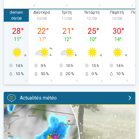
demain
Δευτέρα
Τρίτη
Τετάρτη
Πέμπτη
Παρ
09/08
10/08
11/08
12/08
13/08
1
Κυριακή 09/08
Δευτέρα 10/08
Τρίτη 11/08
Τετάρτη 12/08
Πέμπτη 13/
28
°
22
°
21
°
25
°
30
°
11
°
17
°
12
°
10
°
14
°
14 h
9 h
10 h
15 h
14 h
10 %
50 %
20 %
0 %
10 %
Actualités météo
Orage de grêle gigantesque en Pologne. Fortes intempéries. . 