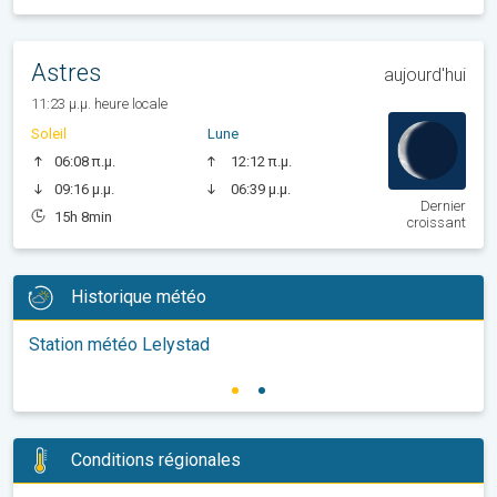
Astres
aujourd'hui
11:23 μ.μ. heure locale
Soleil
Lune
06:08 π.μ.
12:12 π.μ.
09:16 μ.μ.
06:39 μ.μ.
Dernier
15h 8min
croissant
Historique météo
Station météo Lelystad
Conditions régionales