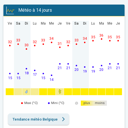
Météo à 14 jours
Ve
Sa
Di
Lu
Ma
Me
Je
Ve
Sa
Di
Lu
Ma
Me
Je
36
35
35
35
34
34
33
33
33
32
32
32
31
30
21
21
21
21
20
20
19
19
18
17
15
15
15
14
Maxi (°C)
Mini (°C)
plus
moins
Tendance météo Belgique