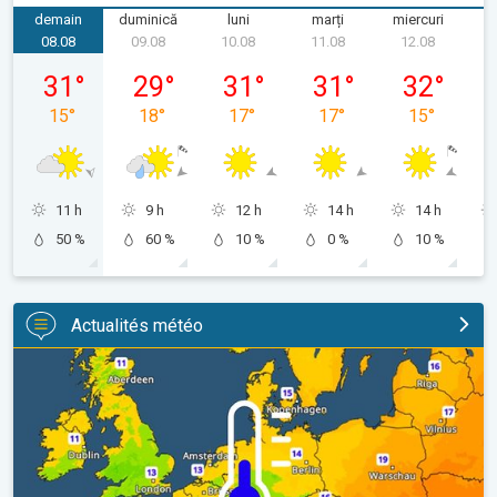
demain
duminică
luni
marți
miercuri
08.08
09.08
10.08
11.08
12.08
sâmbătă, 08.08
duminică, 09.08
luni, 10.08
marți, 11.08
miercuri, 12.
31
°
29
°
31
°
31
°
32
°
15
°
18
°
17
°
17
°
15
°
11 h
9 h
12 h
14 h
14 h
50 %
60 %
10 %
0 %
10 %
Actualités météo
Des nuits plus fraîches en perspective. Europe occidentale. . .