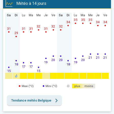
Météo à 14 jours
Sa
Di
Lu
Ma
Me
Je
Ve
Sa
Di
Lu
Ma
Me
Je
Ve
35
35
35
34
34
34
32
32
32
31
31
31
31
29
21
21
21
20
20
20
19
19
18
18
17
17
15
15
Maxi (°C)
Mini (°C)
plus
moins
Tendance météo Belgique