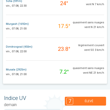
Sofia (591m)
24°
vent N 7 km/h
vin., 07.08, 22:30
quasiment sans nuages
Murgash (1692m)
17.5°
vent N 21 km/h
vin., 07.08, 21:00
légèrement couvert
Dimitrovgrad (450m)
23.8°
vent SO 3 km/h
vin., 07.08, 22:00
quasiment sans nuages
Musala (2925m)
7.2°
vent NE 21 km/h
vin., 07.08, 21:00
Indice UV
7
ÉLEVÉ
demain