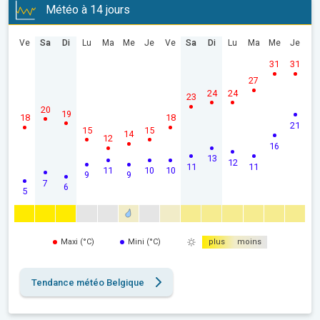
Météo à 14 jours
Ve
Sa
Di
Lu
Ma
Me
Je
Ve
Sa
Di
Lu
Ma
Me
Je
31
31
27
24
24
23
20
19
18
18
21
15
15
14
12
16
13
12
11
11
11
10
10
9
9
7
6
5
Maxi (°C)
Mini (°C)
plus
moins
Tendance météo Belgique