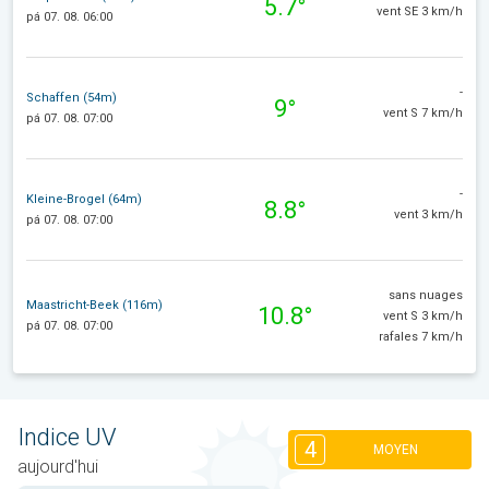
5.7°
vent SE 3 km/h
pá 07. 08. 06:00
-
Schaffen (54m)
9°
vent S 7 km/h
pá 07. 08. 07:00
-
Kleine-Brogel (64m)
8.8°
vent 3 km/h
pá 07. 08. 07:00
sans nuages
Maastricht-Beek (116m)
10.8°
vent S 3 km/h
pá 07. 08. 07:00
rafales 7 km/h
Indice UV
4
MOYEN
aujourd'hui