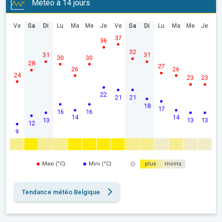
Météo à 14 jours
Ve
Sa
Di
Lu
Ma
Me
Je
Ve
Sa
Di
Lu
Ma
Me
Je
37
36
32
31
31
30
30
28
27
26
26
24
23
23
22
21
21
18
17
16
16
14
14
13
13
13
12
9
Maxi (°C)
Mini (°C)
plus
moins
Tendance météo Belgique