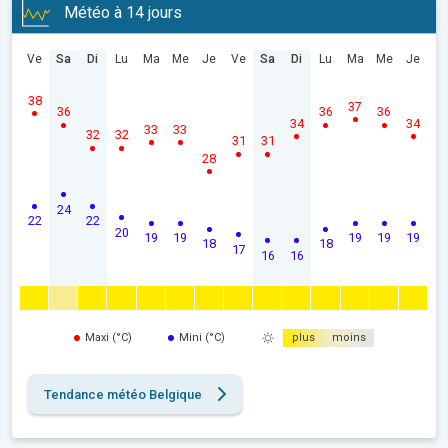
Météo à 14 jours
Ve
Sa
Di
Lu
Ma
Me
Je
Ve
Sa
Di
Lu
Ma
Me
Je
38
37
36
36
36
34
34
33
33
32
32
31
31
28
24
22
22
20
19
19
19
19
19
18
18
17
16
16
Maxi (°C)
Mini (°C)
plus
moins
Tendance météo Belgique