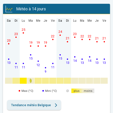
Météo à 14 jours
Sa
Di
Lu
Ma
Me
Je
Ve
Sa
Di
Lu
Ma
Me
Je
Ve
25
24
23
23
22
22
22
21
21
21
20
19
19
19
15
15
14
14
13
13
13
13
13
12
11
11
11
9
Maxi (°C)
Mini (°C)
plus
moins
Tendance météo Belgique