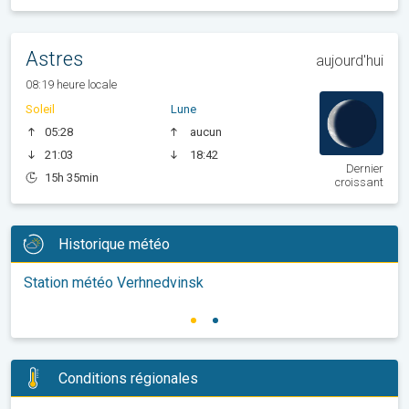
Astres
aujourd'hui
08:19 heure locale
Soleil
Lune
05:28
aucun
21:03
18:42
Dernier
15h 35min
croissant
Historique météo
Station météo Verhnedvinsk
Conditions régionales