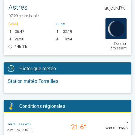
Astres
aujourd'hui
07:29 heure locale
Soleil
Lune
06:47
02:19
20:58
18:54
Dernier
14h 11min
croissant
Historique météo
Station météo Torreilles
Conditions régionales
-
Torreilles (7m)
21.6°
vent O 3 km/h
dim. 09/08 07:00