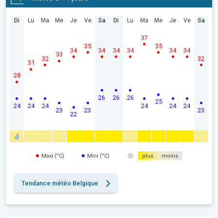
Di
Lu
Ma
Me
Je
Ve
Sa
Di
Lu
Ma
Me
Je
Ve
Sa
37
35
35
34
34
34
34
34
34
33
32
32
31
28
26
26
26
25
24
24
24
24
24
24
23
23
23
22
Maxi (°C)
Mini (°C)
plus
moins
Tendance météo Belgique