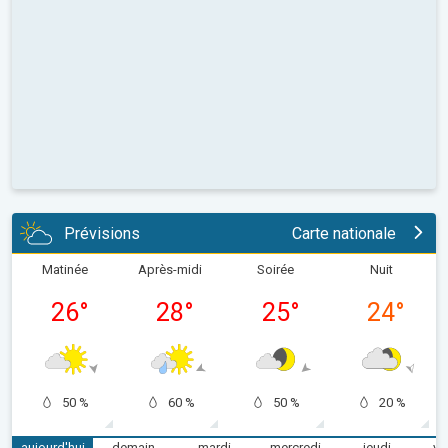
Prévisions
Carte nationale
Matinée
Après-midi
Soirée
Nuit
26
°
28
°
25
°
24
°
50 %
60 %
50 %
20 %
aujourd'hui
demain
mardi
mercredi
jeudi
ve