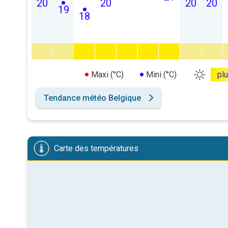
20
20
20
20
19
18
Maxi (°C)
Mini (°C)
pl
Tendance météo Belgique
Carte des températures