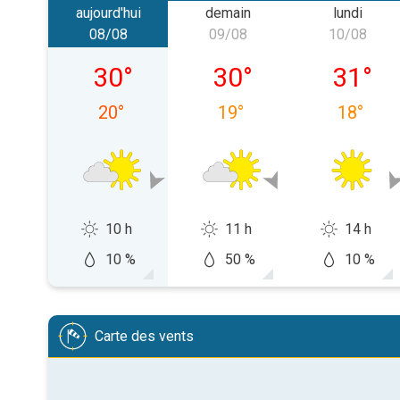
aujourd'hui
demain
lundi
08/08
09/08
10/08
samedi 08/08
dimanche 09/08
lundi 10
30
°
30
°
31
°
20
°
19
°
18
°
10 h
11 h
14 h
10 %
50 %
10 %
Carte des vents