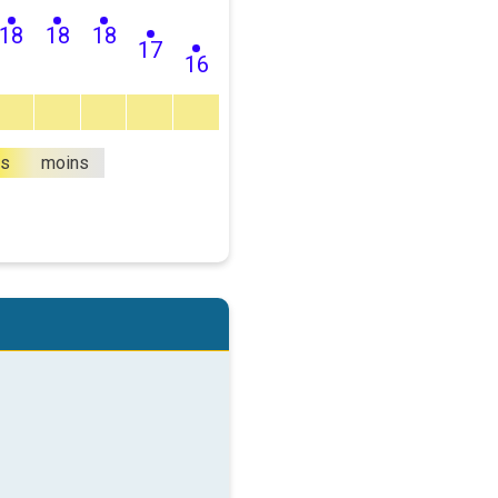
18
18
18
17
16
us
moins