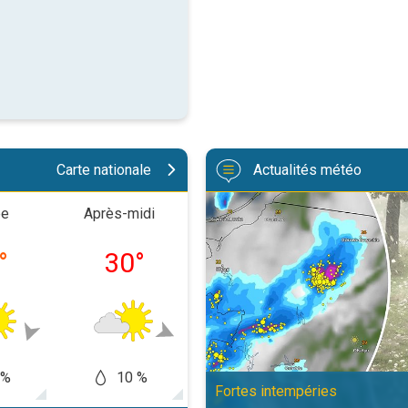
Carte nationale
Actualités météo
Orage de grêle gigantesque en P
ée
Après-midi
Soirée
Nuit
°
30
°
25
°
18
 %
10 %
50 %
50
Fortes intempéries