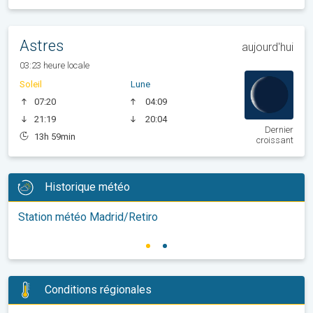
Astres
aujourd'hui
03:23 heure locale
Soleil
Lune
07:20
04:09
21:19
20:04
Dernier
13h 59min
croissant
Historique météo
Station météo Madrid/Retiro
Conditions régionales