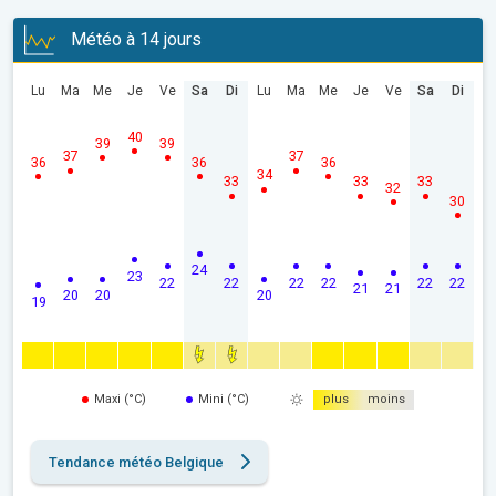
Météo à 14 jours
Lu
Ma
Me
Je
Ve
Sa
Di
Lu
Ma
Me
Je
Ve
Sa
Di
40
39
39
37
37
36
36
36
34
33
33
33
32
30
24
23
22
22
22
22
22
22
21
21
20
20
20
19
Maxi (°C)
Mini (°C)
plus
moins
Tendance météo Belgique