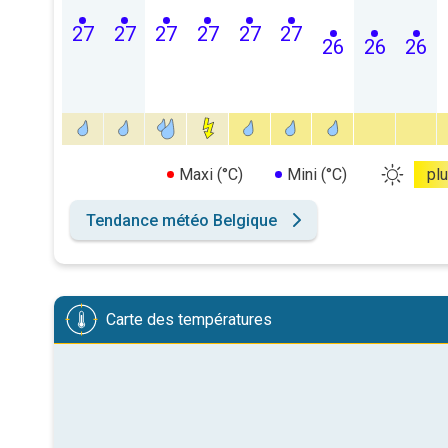
27
27
27
27
27
27
26
26
26
Maxi (°C)
Mini (°C)
pl
Tendance météo Belgique
Carte des températures