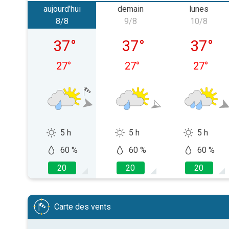
aujourd'hui
demain
lunes
8/8
9/8
10/8
sábado, 08/08
domingo, 09/08
lunes, 1
37
°
37
°
37
°
27
°
27
°
27
°
5 h
5 h
5 h
60 %
60 %
60 %
20
20
20
Carte des vents