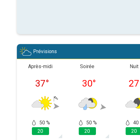
Prévisions
Après-midi
Soirée
Nuit
37
°
30
°
27
50 %
50 %
40
20
20
20