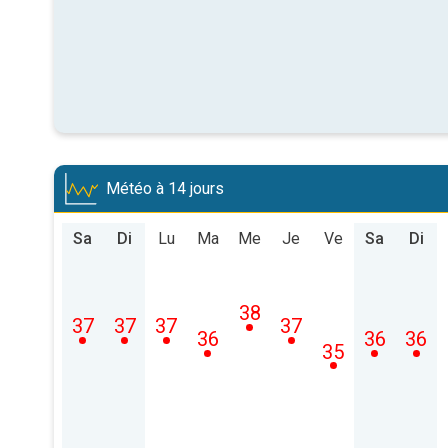
Météo à 14 jours
Sa
Di
Lu
Ma
Me
Je
Ve
Sa
Di
38
37
37
37
37
36
36
36
35