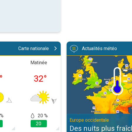
Carte nationale
Actualités météo
Des nuits plus fraîches en persp
Matinée
Après-midi
Soiré
°
32
°
37
°
30
 %
20 %
60 %
40
Europe occidentale
20
10
20
Des nuits plus fraî