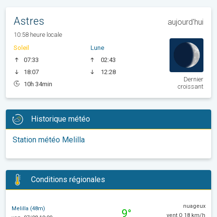
Astres
aujourd'hui
10:58 heure locale
Soleil
Lune
07:33
02:43
18:07
12:28
Dernier
10h 34min
croissant
Historique météo
Station météo Melilla
Conditions régionales
nuageux
Melilla (48m)
9°
vent O 18 km/h