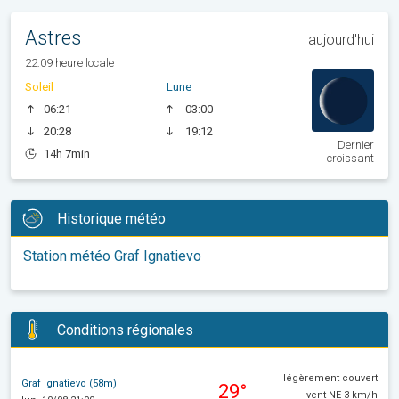
Astres
aujourd'hui
22:09 heure locale
Soleil
Lune
06:21
03:00
20:28
19:12
Dernier
14h 7min
croissant
Historique météo
Station météo Graf Ignatievo
Conditions régionales
légèrement couvert
Graf Ignatievo (58m)
29°
vent NE 3 km/h