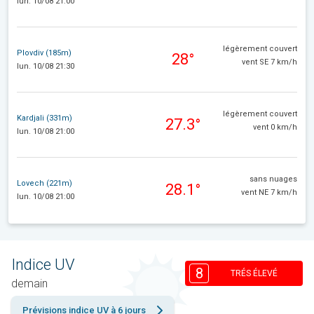
lun. 10/08 21:00
légèrement couvert
Plovdiv (185m)
28°
vent SE 7 km/h
lun. 10/08 21:30
légèrement couvert
Kardjali (331m)
27.3°
vent 0 km/h
lun. 10/08 21:00
sans nuages
Lovech (221m)
28.1°
vent NE 7 km/h
lun. 10/08 21:00
Indice UV
8
TRÉS ÉLEVÉ
demain
Prévisions indice UV à 6 jours