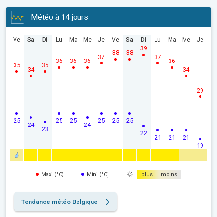
Météo à 14 jours
Ve
Sa
Di
Lu
Ma
Me
Je
Ve
Sa
Di
Lu
Ma
Me
Je
39
38
38
37
37
36
36
36
36
35
35
34
34
29
25
25
25
25
25
25
24
24
23
22
21
21
21
19
Maxi (°C)
Mini (°C)
plus
moins
Tendance météo Belgique