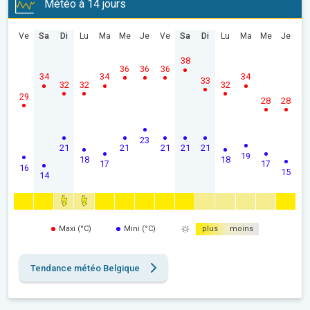
Météo à 14 jours
Ve
Sa
Di
Lu
Ma
Me
Je
Ve
Sa
Di
Lu
Ma
Me
Je
38
36
36
36
34
34
34
33
32
32
32
29
28
28
23
21
21
21
21
21
19
18
18
17
17
16
15
14
Maxi (°C)
Mini (°C)
plus
moins
Tendance météo Belgique