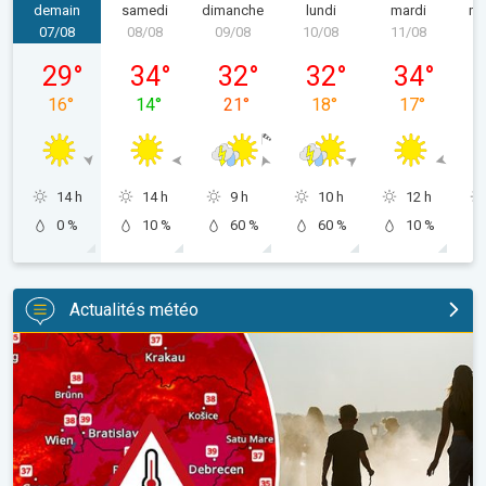
demain
samedi
dimanche
lundi
mardi
me
07/08
08/08
09/08
10/08
11/08
1
vendredi 07/08
samedi 08/08
dimanche 09/08
lundi 10/08
mardi 11/08
29
°
34
°
32
°
32
°
34
°
16
°
14
°
21
°
18
°
17
°
14 h
14 h
9 h
10 h
12 h
0 %
10 %
60 %
60 %
10 %
Actualités météo
Des températures supérieures à 40°C. Canicule Europe de l'Est.