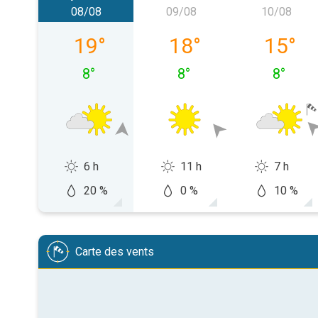
08/08
09/08
10/08
samedi 08/08
dimanche 09/08
lundi 10
19
°
18
°
15
°
8
°
8
°
8
°
6 h
11 h
7 h
20 %
0 %
10 %
Carte des vents