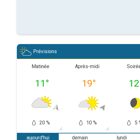
Prévisions
Matinée
Après-midi
Soiré
11
°
19
°
12
20 %
10 %
5 
aujourd'hui
demain
lundi