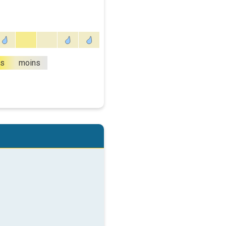
us
moins