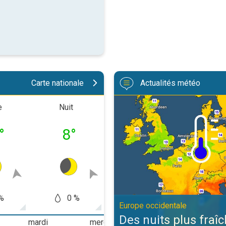
Carte nationale
Actualités météo
Des nuits plus fraîches en persp
e
Nuit
Matinée
Après-m
°
8
°
10
°
18
%
0 %
0 %
0
Europe occidentale
Des nuits plus fraî
mardi
mercredi
jeudi