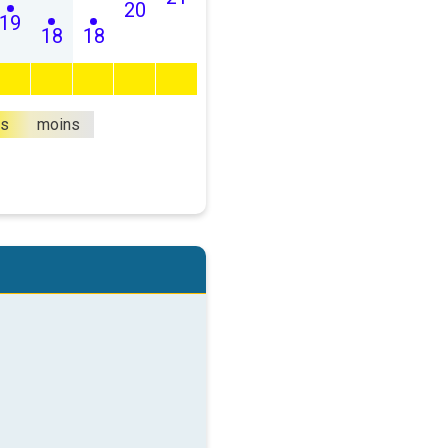
20
19
18
18
us
moins