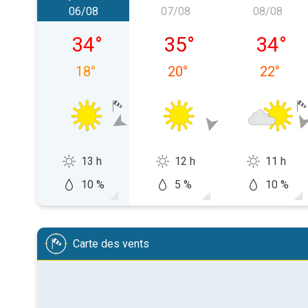
06/08
07/08
08/08
jeudi 06/08
vendredi 07/08
samedi 
34
°
35
°
34
°
18
°
20
°
22
°
13 h
12 h
11 h
10 %
5 %
10 %
Carte des vents