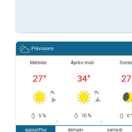
Prévisions
Matinée
Après-midi
Soiré
27
°
34
°
27
5 %
10 %
0 
aujourd'hui
demain
samedi