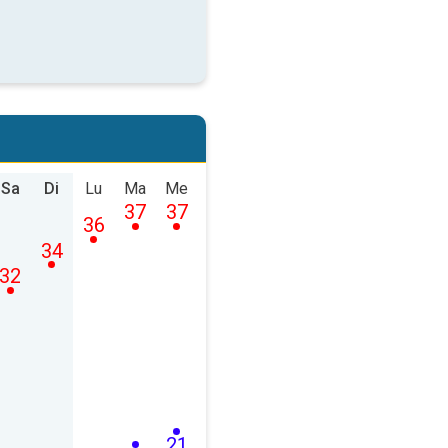
Sa
Di
Lu
Ma
Me
37
37
36
34
32
21