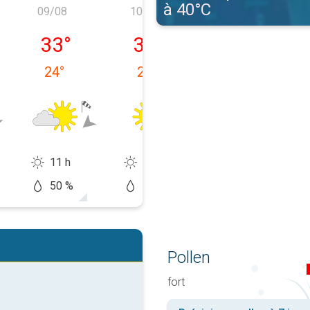
à 40°C
09/08
10/08
11/08
08/08
dimanche 09/08
lundi 10/08
mardi 11/08
33
°
32
°
34
°
24
°
21
°
18
°
11 h
14 h
14 h
50 %
10 %
20 %
Pollen
fort