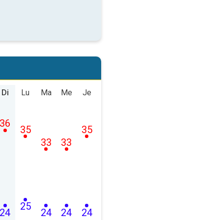
Di
Lu
Ma
Me
Je
36
35
35
33
33
25
24
24
24
24