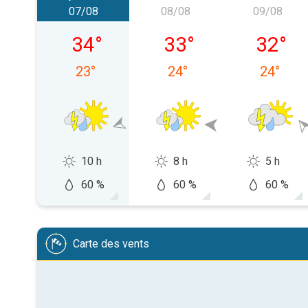
07/08
08/08
09/08
vendredi 07/08
samedi 08/08
dimanch
34
°
33
°
32
°
23
°
24
°
24
°
10 h
8 h
5 h
60 %
60 %
60 %
Carte des vents