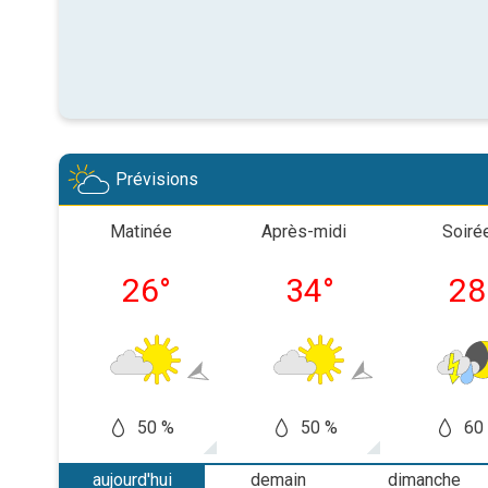
Prévisions
Matinée
Après-midi
Soiré
26
°
34
°
28
50 %
50 %
60
aujourd'hui
demain
dimanche