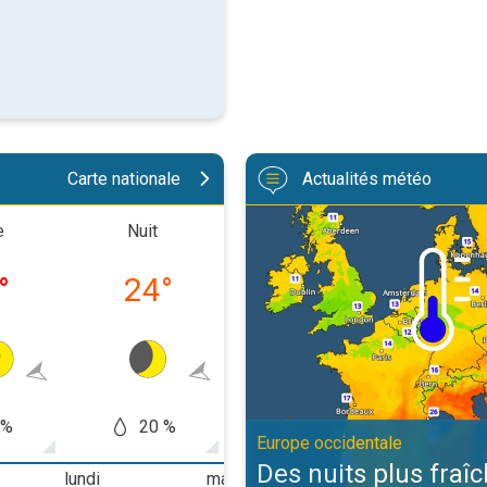
Carte nationale
Actualités météo
Des nuits plus fraîches en persp
e
Nuit
Matinée
Après-m
°
24
°
26
°
33
 %
20 %
20 %
60
Europe occidentale
Des nuits plus fraî
lundi
mardi
mercredi