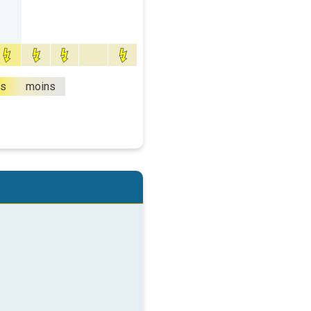
us
moins