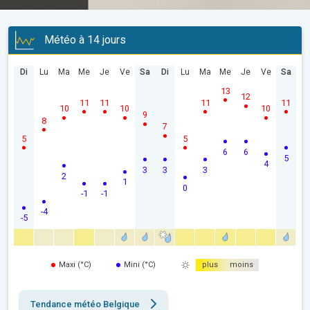
Météo à 14 jours
Di
Lu
Ma
Me
Je
Ve
Sa
Di
Lu
Ma
Me
Je
Ve
Sa
13
12
11
11
11
11
10
10
10
9
8
7
5
5
6
6
5
4
3
3
3
2
1
0
-1
-1
-4
-5
Maxi (°C)
Mini (°C)
plus
moins
Tendance météo Belgique