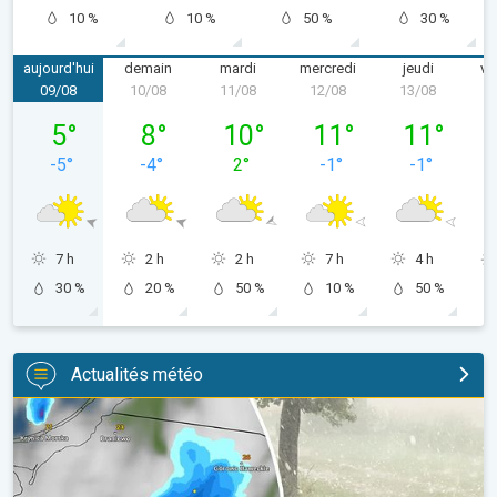
10 %
10 %
50 %
30 %
aujourd'hui
demain
mardi
mercredi
jeudi
ve
09/08
10/08
11/08
12/08
13/08
1
dimanche 09/08
lundi 10/08
mardi 11/08
mercredi 12/08
jeudi 13/08
5
°
8
°
10
°
11
°
11
°
-5
°
-4
°
2
°
-1
°
-1
°
7 h
2 h
2 h
7 h
4 h
30 %
20 %
50 %
10 %
50 %
Actualités météo
Orage de grêle gigantesque en Pologne. Fortes intempéries. . 