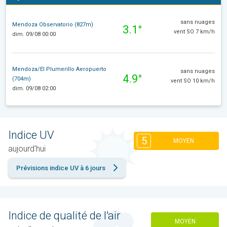
sans nuages
Mendoza Observatorio (827m)
3.1°
vent SO 7 km/h
dim. 09/08 00:00
Mendoza/El Plumerillo Aeropuerto
sans nuages
4.9°
(704m)
vent SO 10 km/h
dim. 09/08 02:00
Indice UV
5
MOYEN
aujourd'hui
Prévisions indice UV à 6 jours
Indice de qualité de l'air
MOYEN