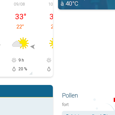
à 40°C
09/08
10/08
11/08
08/08
dimanche 09/08
lundi 10/08
mardi 11/08
33
°
33
°
34
°
22
°
21
°
17
°
9 h
14 h
14 h
20 %
0 %
20 %
Pollen
fort