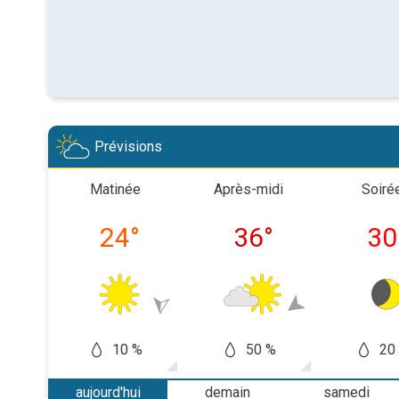
Prévisions
Matinée
Après-midi
Soiré
24
°
36
°
30
10 %
50 %
20
aujourd'hui
demain
samedi