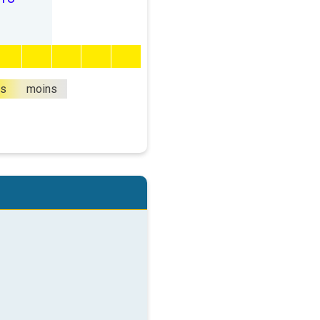
us
moins