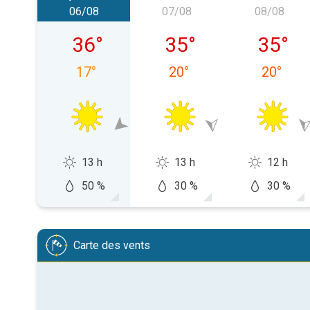
06/08
07/08
08/08
jeudi 06/08
vendredi 07/08
samedi 
36
°
35
°
35
°
17
°
20
°
20
°
13 h
13 h
12 h
50 %
30 %
30 %
Carte des vents