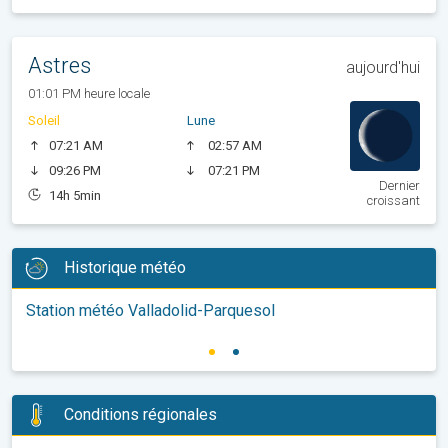
Astres
aujourd'hui
01:01 PM heure locale
Soleil
Lune
07:21 AM
02:57 AM
09:26 PM
07:21 PM
Dernier
14h 5min
croissant
Historique météo
Station météo Valladolid-Parquesol
Conditions régionales