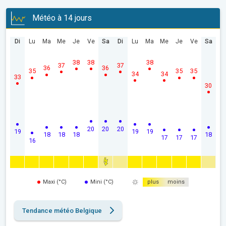
Météo à 14 jours
Di
Lu
Ma
Me
Je
Ve
Sa
Di
Lu
Ma
Me
Je
Ve
Sa
38
38
38
37
37
36
36
35
35
35
34
34
33
30
20
20
20
19
19
19
18
18
18
18
17
17
17
16
Maxi (°C)
Mini (°C)
plus
moins
Tendance météo Belgique