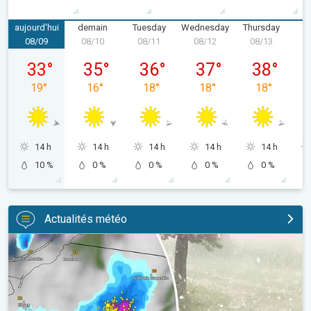
aujourd'hui
demain
Tuesday
Wednesday
Thursday
F
08/09
08/10
08/11
08/12
08/13
0
Sunday, 08/09
Monday, 08/10
Tuesday, 08/11
Wednesday, 08/12
Thursday, 0
33
°
35
°
36
°
37
°
38
°
19
°
16
°
18
°
18
°
18
°
14 h
14 h
14 h
14 h
14 h
10 %
0 %
0 %
0 %
0 %
Actualités météo
Orage de grêle gigantesque en Pologne. Fortes intempéries. . 