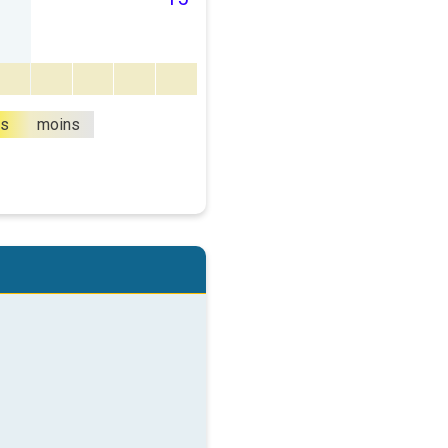
us
moins