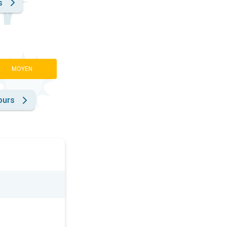
s
MOYEN
ours