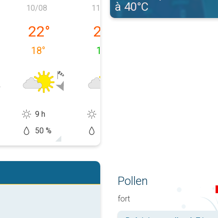
à 40°C
10/08
11/08
12/08
e 09/08
lundi 10/08
mardi 11/08
mercredi 12/0
22
°
23
°
28
°
18
°
14
°
15
°
9 h
11 h
14 h
50 %
10 %
20 %
Pollen
fort