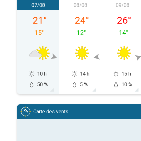
07/08
08/08
09/08
vendredi 07/08
samedi 08/08
dimanch
21
°
24
°
26
°
15
°
12
°
14
°
10 h
14 h
15 h
50 %
5 %
10 %
Carte des vents