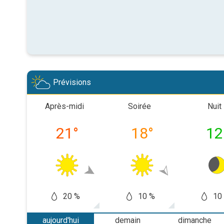
Prévisions
Après-midi
Soirée
Nuit
21
°
18
°
12
20 %
10 %
10
aujourd'hui
demain
dimanche