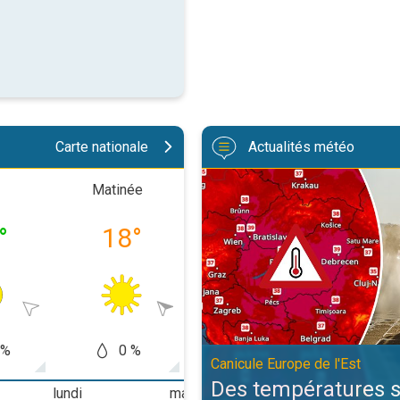
Carte nationale
Actualités météo
Des températures supérieures à 4
Matinée
Après-midi
Soiré
°
18
°
24
°
21
 %
0 %
5 %
5
Canicule Europe de l'Est
Des températures 
lundi
mardi
mercredi