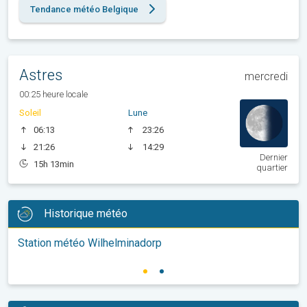
Tendance météo Belgique
Astres
mercredi
00:25 heure locale
Soleil
Lune
06:13
23:26
21:26
14:29
Dernier
15h 13min
quartier
Historique météo
Station météo Wilhelminadorp