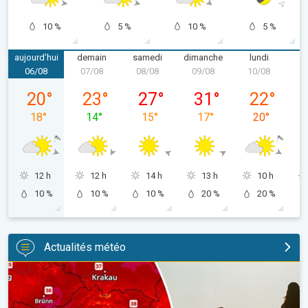
10 %
5 %
10 %
5 %
aujourd'hui
demain
samedi
dimanche
lundi
m
06/08
07/08
08/08
09/08
10/08
1
jeudi 06/08
vendredi 07/08
samedi 08/08
dimanche 09/08
lundi 10/08
20
°
23
°
27
°
31
°
22
°
18
°
14
°
15
°
17
°
20
°
12 h
12 h
14 h
13 h
10 h
10 %
10 %
10 %
20 %
20 %
Actualités météo
Des températures supérieures à 40°C. Canicule Europe de l'Est.