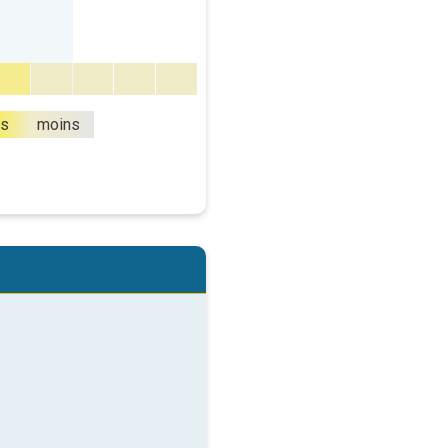
us
moins