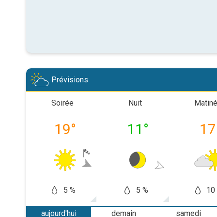
Prévisions
Soirée
Nuit
Matin
19
°
11
°
17
5 %
5 %
10
aujourd'hui
demain
samedi