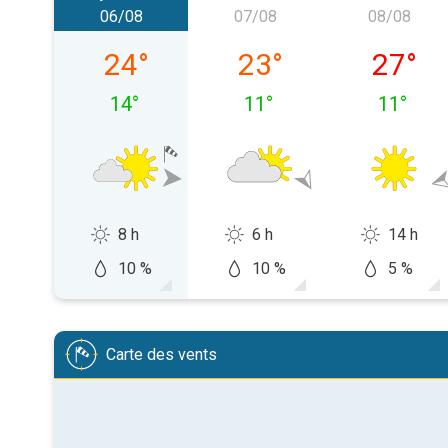
06/08
07/08
08/08
jeudi 06/08
vendredi 07/08
samedi 
24
°
23
°
27
°
14
°
11
°
11
°
8 h
6 h
14 h
10 %
10 %
5 %
Carte des vents