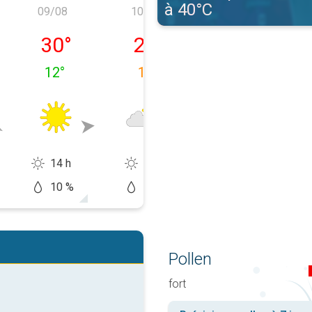
à 40°C
09/08
10/08
11/08
08/08
dimanche 09/08
lundi 10/08
mardi 11/08
30
°
26
°
25
°
12
°
16
°
12
°
14 h
9 h
13 h
10 %
20 %
10 %
Pollen
fort