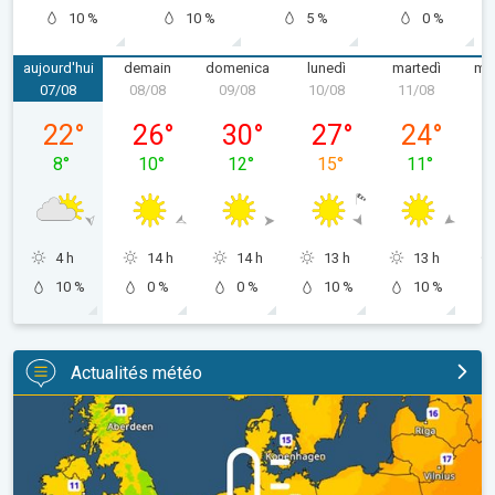
10 %
10 %
5 %
0 %
aujourd'hui
demain
domenica
lunedì
martedì
mer
07/08
08/08
09/08
10/08
11/08
1
venerdì 07/08
sabato 08/08
domenica 09/08
lunedì 10/08
martedì 11/
22
°
26
°
30
°
27
°
24
°
8
°
10
°
12
°
15
°
11
°
4 h
14 h
14 h
13 h
13 h
10 %
0 %
0 %
10 %
10 %
Actualités météo
Des nuits plus fraîches en perspective. Europe occidentale. . .